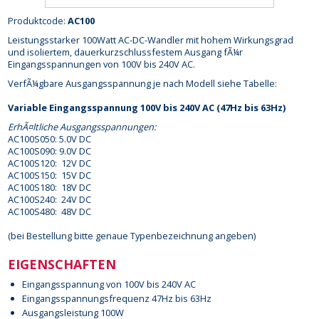
Produktcode:
AC100
Leistungsstarker 100Watt AC-DC-Wandler mit hohem Wirkungsgrad
und isoliertem, dauerkurzschlussfestem Ausgang fÃ¼r
Eingangsspannungen von 100V bis 240V AC.
VerfÃ¼gbare Ausgangsspannung je nach Modell siehe Tabelle:
Variable Eingangsspannung 100V bis 240V AC (47Hz bis 63Hz)
ErhÃ¤ltliche Ausgangsspannungen:
AC100S050: 5.0V DC
AC100S090: 9.0V DC
AC100S120: 12V DC
AC100S150: 15V DC
AC100S180: 18V DC
AC100S240: 24V DC
AC100S480: 48V DC
(bei Bestellung bitte genaue Typenbezeichnung angeben)
EIGENSCHAFTEN
Eingangsspannung von 100V bis 240V AC
Eingangsspannungsfrequenz 47Hz bis 63Hz
Ausgangsleistung 100W