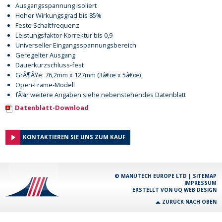
Ausgangsspannung isoliert
Hoher Wirkungsgrad bis 85%
Feste Schaltfrequenz
Leistungsfaktor-Korrektur bis 0,9
Universeller Eingangsspannungsbereich
Geregelter Ausgang
Dauerkurzschluss-fest
GrÃ¶ÃŸe: 76,2mm x 127mm (3â€œ x 5â€œ)
Open-Frame-Modell
fÃ¼r weitere Angaben siehe nebenstehendes Datenblatt
Datenblatt-Download
KONTAKTIEREN SIE UNS ZUM KAUF
© MANUTECH EUROPE LTD |
SITEMAP
IMPRESSUM
ERSTELLT VON
UQ WEB DESIGN
ZURÜCK NACH OBEN