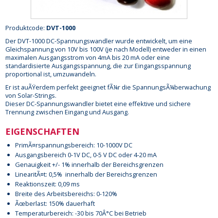
Produktcode:
DVT-1000
Der DVT-1000 DC-Spannungswandler wurde entwickelt, um eine
Gleichspannung von 10V bis 100V (je nach Modell) entweder in einen
maximalen Ausgangsstrom von 4mA bis 20 mA oder eine
standardisierte Ausgangsspannung, die zur Eingangsspannung
proportional ist, umzuwandeln.
Er ist auÃŸerdem perfekt geeignet fÃ¼r die SpannungsÃ¼berwachung
von Solar-Strings.
Dieser DC-Spannungswandler bietet eine effektive und sichere
Trennung zwischen Eingang und Ausgang.
EIGENSCHAFTEN
PrimÃ¤rspannungsbereich: 10-1000V DC
Ausgangsbereich 0-1V DC, 0-5 V DC oder 4-20 mA
Genauigkeit +/- 1% innerhalb der Bereichsgrenzen
LinearitÃ¤t: 0,5% innerhalb der Bereichsgrenzen
Reaktionszeit: 0,09 ms
Breite des Arbeitsbereichs: 0-120%
Ãœberlast: 150% dauerhaft
Temperaturbereich: -30 bis 70Â°C bei Betrieb