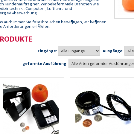
ch Kundenauftrag her. Wir beliefern viele Branchen wie
dizintechnik , Computer- , Luftfahrt- und
ergieÃ¼berwachung.
s auch immer Sie fÃ¼r Ihre Arbeit benÃ¶tigen, wir kÃ¶nnen
re Anforderungen erfÃ¼llen.
RODUKTE
Eingänge:
Ausgänge:
geformte Ausführung: