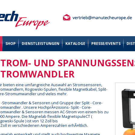
SHOP
DIENSTLEISTUNGEN
KATALOGE
PRESSE/EVENTS
DIS
STROM- UND SPANNUNGSSEN
STROMWANDLER
r bieten eine umfangreiche Auswahl an Stromsensoren,
romwandlern, Rogowski-Spulen, flexible Magnetkabel, Split-
re-Stromumwandler und vieles mehr.
 -Stromwandler & Sensoren und Gruppe der Split - Core-
romwandler . Unsere HochprÃ¤zisions- Split - Core-
romwandler & Sensoren messen AC-Strom von einem bis zu
000 Ampere. Die Magnelab flexible MagnetspuleCT (
gowski-Spule ) ist von 12 Zoll bis
 Zoll in verschiedenen Amperezahlen erhÃ¤ltlich.
gnelab entwickelt und stellt auch hochwertige Magnete