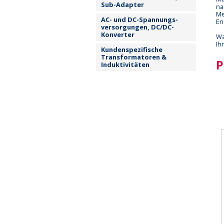
Sub-Adapter
na
Me
AC- und DC-Spannungs-
En
versorgungen, DC/DC-
Konverter
Wa
Ih
Kundenspezifische
Transformatoren &
P
Induktivitäten