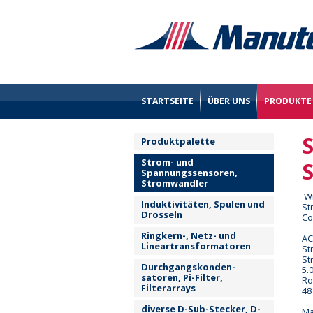
STARTSEITE
ÜBER UNS
PRODUKTE
Produktpalette
Strom- und
Spannungssensoren,
Stromwandler
Wi
Induktivitäten, Spulen und
St
Drosseln
Co
Ringkern-, Netz- und
AC
Lineartransformatoren
St
St
Durchgangskonden-
5.
satoren, Pi-Filter,
Ro
Filterarrays
48
diverse D-Sub-Stecker, D-
Ma